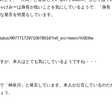
しゃけみーは身長が低いことを気にしているようで、「身長
うな発言を何度もしています。
i/status/997771729710678016?ref_src=twsrc%5Etfw
ですが、本人はとても気にしているようですね・・・
terで「神奈川」と発言しています。本人が公言しているのだ
しょう。