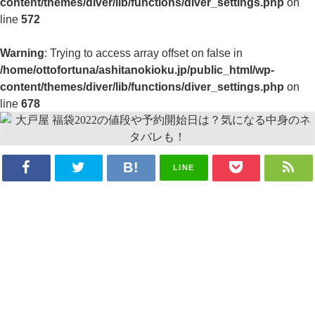
content/themes/diver/lib/functions/diver_settings.php
on
line
572
Warning
: Trying to access array offset on false in
/home/ottofortuna/ashitanokioku.jp/public_html/wp-
content/themes/diver/lib/functions/diver_settings.php
on
line
678
LINE