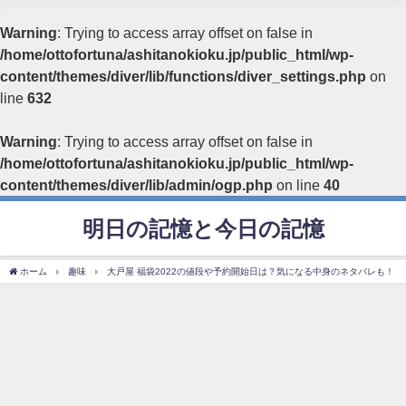
Warning
: Trying to access array offset on false in
/home/ottofortuna/ashitanokioku.jp/public_html/wp-
content/themes/diver/lib/functions/diver_settings.php
on
line
632
Warning
: Trying to access array offset on false in
/home/ottofortuna/ashitanokioku.jp/public_html/wp-
content/themes/diver/lib/admin/ogp.php
on line
40
明日の記憶と今日の記憶
ホーム
趣味
大戸屋 福袋2022の値段や予約開始日は？気になる中身のネタバレも！