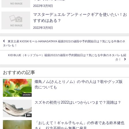
2022年3月9日
マスターデュエル アンティークギアを使いたい！お
すすめはある？
2022年3月9日
東京土産 KIOSKモール HANAGATAYA 福袋2022の値段や予約開始日は？気になる中身のネ
タバレも！
KID BLUE（キッドブルー）福袋2022の値段や予約開始日は？気になる中身のネタバレも紹
介！
おすすめの記事
燦鳥ノム(さんとりノム）の 中の人は？歌やグッズ販
売についても
youtuber
スズキの初売り2022はいつからいつまで？混雑は？
趣味
「おしえて！ギャル子ちゃん」の作者である鈴木健也
さん、行方不明から無事に発見