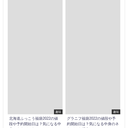
property "post_excerpt" on
property "post_excerpt" on
null in
null in
/home/ottofortuna/ashitanokioku.jp/public_html/wp-
/home/ottofortuna/ashitanoki
content/themes/diver/lib/functions/diver_settings.php
content/themes/diver/lib/fun
on line
558
on line
558
Warning
: Trying to access
Warning
: Trying to access
array offset on false in
array offset on false in
/home/ottofortuna/ashitanokioku.jp/public_html/wp-
/home/ottofortuna/ashitanoki
content/themes/diver/lib/functions/diver_settings.php
content/themes/diver/lib/fun
on line
570
on line
570
Warning
: Trying to access
Warning
: Trying to access
array offset on false in
array offset on false in
/home/ottofortuna/ashitanokioku.jp/public_html/wp-
/home/ottofortuna/ashitanoki
content/themes/diver/lib/functions/diver_settings.php
content/themes/diver/lib/fun
on line
570
on line
570
趣味
趣味
北海道ふっこう福袋2022の値
グラニフ福袋2022の値段や予
段や予約開始日は？気になる中
約開始日は？気になる中身のネ