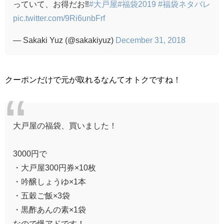
っていて、お得だお‼️
#大戸屋
#福袋2019
#福袋ネタバレ
pic.twitter.com/9Ri6unbFrf
— Sakaki Yuz (@sakakiyuz)
December 31, 2018
クーポンだけで元が取れるなんてオトクですね！
大戸屋の福袋、買いました！
3000円で
・大戸屋300円券×10枚
・吟醸しょうゆ×1本
・五穀ご飯×3袋
・黒酢あんの素×1袋
なので爆アドです！