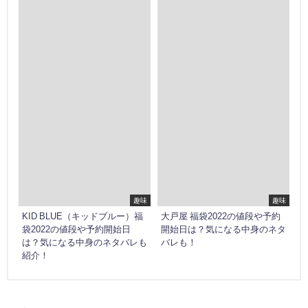
Warning
: Trying to access
Warning
: Trying to access
array offset on false in
array offset on false in
/home/ottofortuna/ashitanokioku.jp/public_html/wp-
/home/ottofortuna/ashitanoki
content/themes/diver/lib/functions/diver_settings.php
content/themes/diver/lib/fun
on line
570
on line
570
Warning
: Trying to access
Warning
: Trying to access
array offset on false in
array offset on false in
/home/ottofortuna/ashitanokioku.jp/public_html/wp-
/home/ottofortuna/ashitanoki
content/themes/diver/lib/functions/diver_settings.php
content/themes/diver/lib/fun
on line
570
on line
570
趣味
趣味
KID BLUE（キッドブルー）福
大戸屋 福袋2022の値段や予約
袋2022の値段や予約開始日
開始日は？気になる中身のネタ
は？気になる中身のネタバレも
バレも！
紹介！