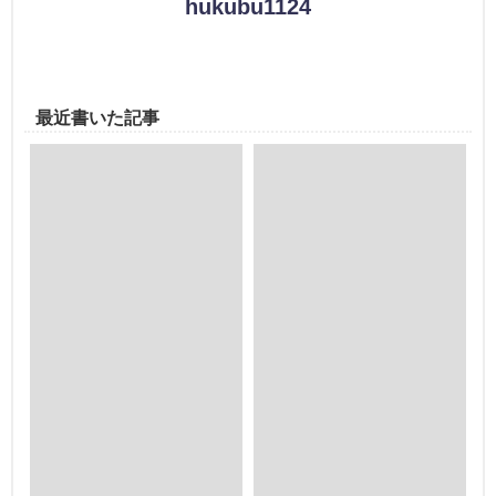
hukubu1124
最近書いた記事
Warning
: Trying to access
Warning
: Trying to access
array offset on false in
array offset on false in
/home/ottofortuna/ashitanokioku.jp/public_html/wp-
/home/ottofortuna/ashitanoki
content/themes/diver/lib/functions/diver_settings.php
content/themes/diver/lib/fun
on line
556
on line
556
Warning
: Attempt to read
Warning
: Attempt to read