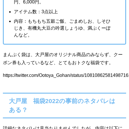
円、6,000円。
アイテム数：3点以上
内容：もちもち五穀ご飯、ごまめしお、しそひ
じき、有機丸大豆の吟選しょうゆ、満ぷくーぽ
んなど。
まんぷく袋は、大戸屋のオリジナル商品のみならず、クー
ポン券も入っているなど、とてもおトクな福袋です。
https://twitter.com/Ootoya_Gohan/status/1081086258149871
大戸屋 福袋2022
の
事前のネタバレは
ある？
詳細なネタバレは見当たりませんでしたが、内容は以下に