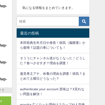
/wp-
気になる情報をまとめていきます。
最近の投稿
本田裕典生年月日や身長！病気（脳梗塞）か
/wp-
ら復帰？話題の車についても！
そううにチャンネル道がなくなった！どうし
/wp-
た？食べさせすぎ？理由を調査！
蓮見孝之アナ、休養の理由を調査！病気？ま
とめて土曜日どうなった？
/wp-
authenticate your account 意味は？X見れな
い問題を解決！
ly
moroha 亡くなった理由は？ラップや人気曲