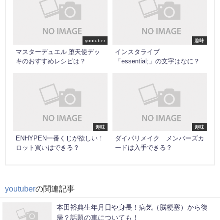
youtuber
趣味
マスターデュエル 堕天使デッ
インスタライブ
キのおすすめレシピは？
「essential;」の文字はなに？
趣味
趣味
ENHYPEN一番くじが欲しい！
ダイパリメイク メンバーズカ
ロット買いはできる？
ードは入手できる？
youtuber
の関連記事
本田裕典生年月日や身長！病気（脳梗塞）から復
帰？話題の車についても！